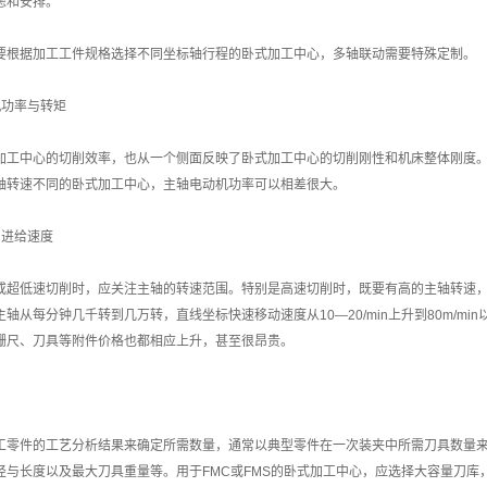
虑和安排。
据加工工件规格选择不同坐标轴行程的卧式加工中心，多轴联动需要特殊定制。
功率与转矩
中心的切削效率，也从一个侧面反映了卧式加工中心的切削刚性和机床整体刚度。
轴转速不同的卧式加工中心，主轴电动机功率可以相差很大。
进给速度
低速切削时，应关注主轴的转速范围。特别是高速切削时，既要有高的主轴转速，
轴从每分钟几千转到几万转，直线坐标快速移动速度从10—20/min上升到80m/
栅尺、刀具等附件价格也都相应上升，甚至很昂贵。
件的工艺分析结果来确定所需数量，通常以典型零件在一次装夹中所需刀具数量来确
径与长度以及最大刀具重量等。用于FMC或FMS的卧式加工中心，应选择大容量刀库