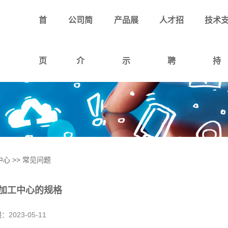
首
公司简
产品展
人才招
技术
页
介
示
聘
持
中心
>>
常见问题
加工中心的规格
期：
2023-05-11