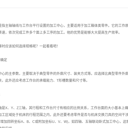
主轴轴线与工作台平行设置的加工中心，主要适用于加工箱体类零件。它的工作原
转速，依次完成工件多个面上多工序的加工。他的优势是能够大大提高生产效率。
时应该如何选择规格呢？一起看看吧！
确定
的主参数，主要取决于典型零件的外廓尺寸、装夹方式等。应选择比典型零件外廓
夹，此外还应考虑工作台的承载能力、T形槽数量和尺寸等。
程
X、Y、Z三轴，其行程和工作台尺寸有相应的比例关系，工作台面的大小基本上确
加工区域处于机床的行程范围之内，此外还要考虑零件是否与机床交换刀具的空间干
(如增加回转坐标A、B、C或附加坐标U、V、W)，如四轴、五轴联动卧式加工中心，