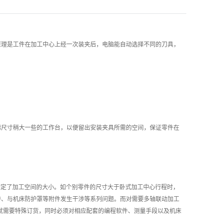
理是工件在加工中心上经一次装夹后，电脑能自动选择不同的刀具，
尺寸稍大一些的工作台，以便留出安装夹具所需的空间，保证零件在
定了加工空间的大小。如个别零件的尺寸大于卧式加工中心行程时，
涉、与机床防护罩等附件发生干涉等系列问题。而对需要多轴联动加工
这就需要特殊订货，同时必须对相应配套的编程软件、测量手段以及机床