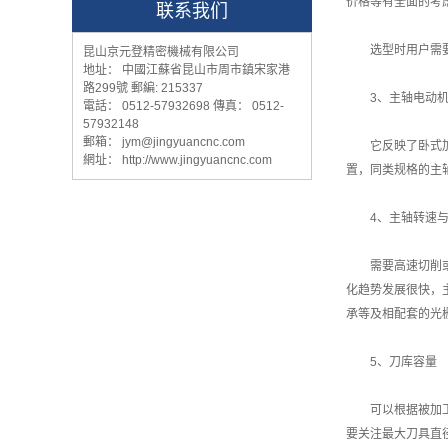
价格等有全面的考
联系我们
选型时用户需要根
昆山京元登精密機械有限公司
地址： 中國江蘇省昆山市周市鎮宋家港
路299號 郵編: 215337
3、主轴电动机
電話： 0512-57932698 傳真： 0512-
57932148
郵箱： jym@jingyuancnc.com
它反映了卧式加工
網址： http://www.jingyuancnc.com
置，同类规格的主
4、主轴转速与
需要高速切削或超
化趋势发展很快，主
承等及相配套的光
5、刀库容量
可以根据被加工零
要关注最大刀具直