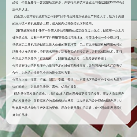
品检、销售服务等一套完整经营体系，并获得高新技术企业证书通过国家ISO9001品
质体系认证。
昆山京元登精密机械有限公司拥有日本与台湾资深研发生产制造人才，致力于先进
的应用技术和机械整合工程，成为国内优良数控机床制造商。
【细节成就完美】任何一件伟大作品在细微处必定蕴含过人优点，创造每一台工具
机亦是如此，过程中所有零件舆细节都必须精雕细琢，即使微小至一个小螺丝钉，
也是决定工具机能否创造出最大价值的重要环节，昆山京元登精密机械有限公司始
终秉持这样的精神，坚持追求完美，踩著务实的脚步迈进，并持续创新技术，期待
创造出尽善尽美的「京元精机」，以细节成就品质，以品质铸造价值！
公司拥有强大的售后服务力量和充足的维修零配件库存，并与国内外知名厂商密切
合作，为您的企业提供全套的设备采购方案。
公司在上海、江苏、广东、浙江、安徽、天津、山东等地区均设有分支机构力求在
短的时间内，为你提供快捷、高效、优质的服务。
研发是公司发展的源动力，我们以多方面的思考做更深度的发展。研发人员掌握产
品的发展趋势，并根据客户的需求做快速反应。以模组化的设计理念创新产品，达
到兼具产品功能与生产效率的要求。用心创新是我们的宗旨，企业迈向世界是我们
努力的目标。